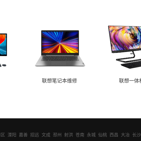
联想笔记本维修
联想一体
州区
溧阳
嘉善
招远
文成
邳州
射洪
苍南
永城
仙桃
西昌
大冶
长沙