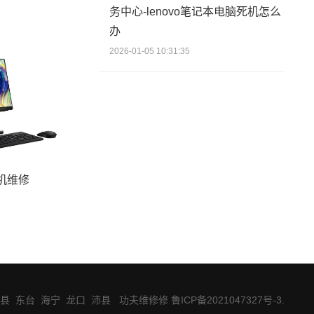
务中心-lenovo笔记本电脑死机怎么
办
2026-01-05 10:31:35
机维修
县
东台
海宁
龙口
沛县
功夫维修修 鲁ICP备2021047327号-3
.