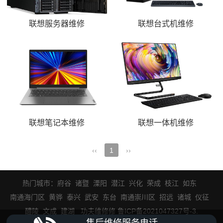
联想服务器维修
联想台式机维修
联想笔记本维修
联想一体机维修
‹‹
1
››
热门城市：
府谷
诸暨
溧阳
潜江
兴化
荣成
枝江
如东
南通海门区
黄骅
泰兴
武安
东台
南通崇川区
招远
诸城
仪征
醴陵
文成
建湖
功夫维修修 鲁ICP备2021047327号-3
.